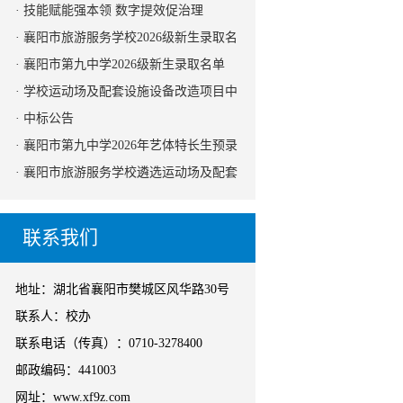
设施设备改造项目监理机构的公告
· 技能赋能强本领 数字提效促治理
· 襄阳市旅游服务学校2026级新生录取名
单
· 襄阳市第九中学2026级新生录取名单
· 学校运动场及配套设施设备改造项目中
标公告
· 中标公告
· 襄阳市第九中学2026年艺体特长生预录
取名单公示
· 襄阳市旅游服务学校遴选运动场及配套
设施设备改造项目采购代理机构的公告
（二次）
联系我们
地址：湖北省襄阳市樊城区风华路30号
联系人：校办
联系电话（传真）：0710-3278400
邮政编码：441003
网址：www.xf9z.com