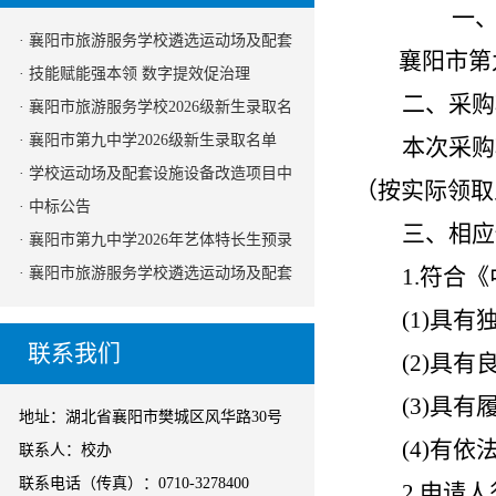
一
· 襄阳市旅游服务学校遴选运动场及配套
襄阳市第
设施设备改造项目监理机构的公告
· 技能赋能强本领 数字提效促治理
二、采购
· 襄阳市旅游服务学校2026级新生录取名
单
· 襄阳市第九中学2026级新生录取名单
本次采购
· 学校运动场及配套设施设备改造项目中
（按实际领取人
标公告
· 中标公告
三、相应
· 襄阳市第九中学2026年艺体特长生预录
1.
符合《
取名单公示
· 襄阳市旅游服务学校遴选运动场及配套
设施设备改造项目采购代理机构的公告
(1)
具有
（二次）
联系我们
(2)
具有
(3)
具有
地址：湖北省襄阳市樊城区风华路30号
(4)
有依
联系人：校办
联系电话（传真）：0710-3278400
2.
申请人