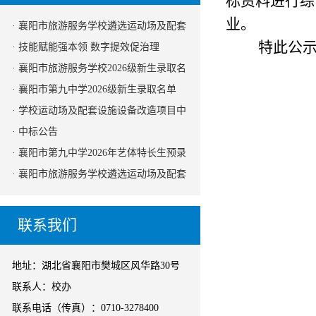
标资料进行综
业。
· 襄阳市旅游服务学校遴选运动场及配套
特此公
设施设备改造项目监理机构的公告
· 技能赋能强本领 数字提效促治理
· 襄阳市旅游服务学校2026级新生录取名
单
· 襄阳市第九中学2026级新生录取名单
· 学校运动场及配套设施设备改造项目中
标公告
· 中标公告
· 襄阳市第九中学2026年艺体特长生预录
取名单公示
· 襄阳市旅游服务学校遴选运动场及配套
设施设备改造项目采购代理机构的公告
（二次）
联系我们
地址：湖北省襄阳市樊城区风华路30号
联系人：校办
联系电话（传真）：0710-3278400