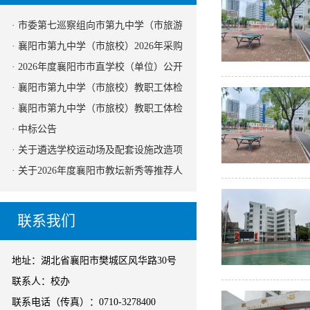
· 市委第七巡察组向市第九中学（市旅游
服务学校）党组织反馈巡察情况
· 襄阳市第九中学（市旅校）2026年采购
爱心助农消费品招标公告
· 2026年度襄阳市市直学校（单位）公开
招（选）聘工作人员资格复审公告
· 襄阳市第九中学（市旅校）教职工体检
承检医院招标采购结果公示
· 襄阳市第九中学（市旅校）教职工体检
承检医院 招标采购公告
· 中标公告
· 关于遴选学校运动场及配套设施改造项
目 初步设计、概算编制公司的 竞争性磋
· 关于2026年度襄阳市教坛新秀等推荐人
商公告
选的公示
联系我们
地址：湖北省襄阳市樊城区风华路30号
联系人：校办
联系电话（传真）：0710-3278400