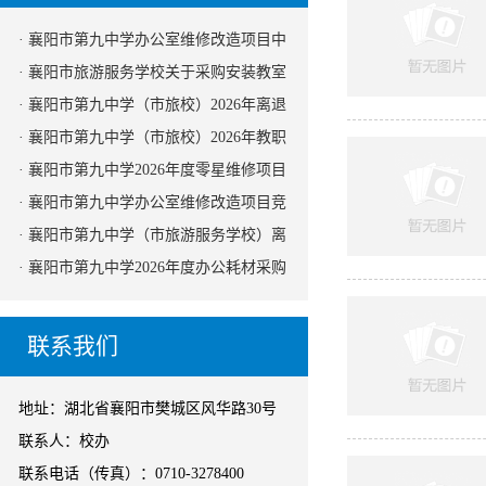
· 襄阳市第九中学办公室维修改造项目中
标公告
· 襄阳市旅游服务学校关于采购安装教室
门的询价公告
· 襄阳市第九中学（市旅校）2026年离退
休教职工春节福利、生日慰问品采购结
· 襄阳市第九中学（市旅校）2026年教职
果公示
工春节福利、生日慰问品采购结果公示
· 襄阳市第九中学2026年度零星维修项目
中标公告
· 襄阳市第九中学办公室维修改造项目竞
争性磋商公告
· 襄阳市第九中学（市旅游服务学校）离
退休教职工春节、生日慰问品采购公告
· 襄阳市第九中学2026年度办公耗材采购
项目中标公告
联系我们
地址：湖北省襄阳市樊城区风华路30号
联系人：校办
联系电话（传真）：0710-3278400