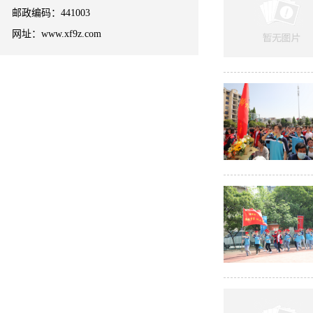
邮政编码：441003
网址：www.xf9z.com