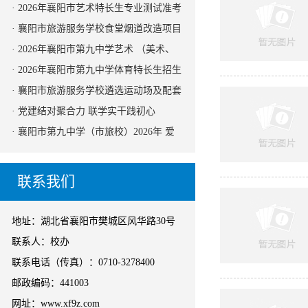
· 2026年襄阳市艺术特长生专业测试准考
证下载操作说明
· 襄阳市旅游服务学校食堂烟道改造项目
招标公告
· 2026年襄阳市第九中学艺术 （美术、
音乐、舞蹈）特长生招生公告
· 2026年襄阳市第九中学体育特长生招生
公告
· 襄阳市旅游服务学校遴选运动场及配套
设施设备改造项目采购代理机构的公告
· 党建结对聚合力 联学实干践初心
· 襄阳市第九中学（市旅校）2026年 爱
心助农消费品采购招标的结果公示
联系我们
地址：湖北省襄阳市樊城区风华路30号
联系人：校办
联系电话（传真）：0710-3278400
邮政编码：441003
网址：www.xf9z.com