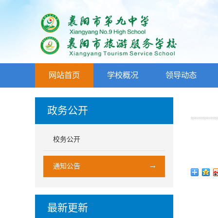
网站首页
学校概况
领导动态
政务公开
校务公开
通知公告
最新更新